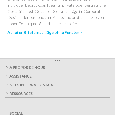
individuell bedruckbar. Ideal für private oder vertrauliche
Geschäftspost. Gestalten Sie Umschläge im Corporate
Design oder passend zum Anlass und profitieren Sie von
hoher Druckqualität und schneller Lieferung.
Acheter Briefumschläge ohne Fenster >
•••
À PROPOS DE NOUS
Qui sommes-nous
ASSISTANCE
Qualité d' impression
Mon Compte
SITES INTERNATIONAUX
Livraison dans les délais
Suivre ma commande
Vert
Autriche
RESSOURCES
FAQ
Imprimer
France
Contactez-nous
Guides de conception
Conditions Générales d'Utilisation
Allemagne
Option de conception
Politique de confidentialité
Great Britain
Plan du Site
5+ employés
SOCIAL
Belgique