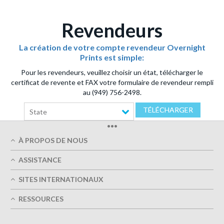
Revendeurs
La création de votre compte revendeur Overnight
Prints est simple:
Pour les revendeurs, veuillez choisir un état, télécharger le
certificat de revente et FAX votre formulaire de revendeur rempli
au (949) 756-2498.
TÉLÉCHARGER
State
•••
À PROPOS DE NOUS
Qui sommes-nous
ASSISTANCE
Qualité d' impression
Mon Compte
Livraison dans les délais
SITES INTERNATIONAUX
Suivre ma commande
Vert
Autriche
FAQ
RESSOURCES
Imprimer
France
Contactez-nous
Conditions Générales d'Utilisation
Guides de conception
Allemagne
Politique de confidentialité