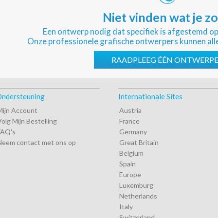
Niet vinden wat je z
Een ontwerp nodig dat specifiek is afgestemd o
Onze professionele grafische ontwerpers kunnen all
RAADPLEEG ÉÉN ONTWERP
ndersteuning
Internationale Sites
Mijn Account
Austria
Volg Mijn Bestelling
France
FAQ's
Germany
Neem contact met ons op
Great Britain
Belgium
Spain
Europe
Luxemburg
Netherlands
Italy
Switzerland