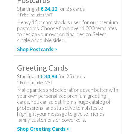
Postcards
Starting at
€ 24,12
for
25
cards
* Price includes VAT
Heavy 15pt card stock is used for our premium
postcards. Choose from over 1,000 templates
to design your own original design. Select
single or double sided.
Shop Postcards >
Greeting Cards
Starting at
€ 34,94
for
25
cards
* Price includes VAT
Make parties and celebrations even better with
your own personalized premium greeting
cards. You can select from a huge catalog of
professional and attractive templates to
highlight your message to give to friends,
family, customers or coworkers.
Shop Greeting Cards >