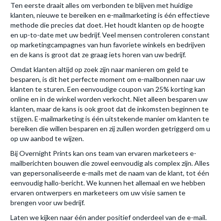
Ten eerste draait alles om verbonden te blijven met huidige
klanten, nieuwe te bereiken en e-mailmarketing is één effectieve
methode die precies dat doet. Het houdt klanten op de hoogte
en up-to-date met uw bedrijf. Veel mensen controleren constant
op marketingcampagnes van hun favoriete winkels en bedrijven
en de kans is groot dat ze graag iets horen van uw bedrijf.
Omdat klanten altijd op zoek zijn naar manieren om geld te
besparen, is dit het perfecte moment om e-mailbonnen naar uw
klanten te sturen. Een eenvoudige coupon van 25% korting kan
online en in de winkel worden verkocht. Niet alleen besparen uw
klanten, maar de kans is ook groot dat de inkomsten beginnen te
stijgen. E-mailmarketing is één uitstekende manier om klanten te
bereiken die willen besparen en zij zullen worden getriggerd om u
op uw aanbod te wijzen.
Bij Overnight Prints kan ons team van ervaren marketeers e-
mailberichten bouwen die zowel eenvoudig als complex zijn. Alles
van gepersonaliseerde e-mails met de naam van de klant, tot één
eenvoudig hallo-bericht. We kunnen het allemaal en we hebben
ervaren ontwerpers en marketeers om uw visie samen te
brengen voor uw bedrijf.
Laten we kijken naar één ander positief onderdeel van de e-mail.