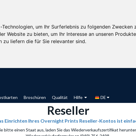
-Technologien, um Ihr Surferlebnis zu folgenden Zwecken 
der Website zu bieten
,
um Ihr Interesse an unseren Produkt
zu liefern die für Sie relevanter sind
.
ostkarten
Broschüren
Qualität
Hilfe
DE
Reseller
s Einrichten Ihres Overnight Prints Reseller-Kontos ist einfa
 bitte einen Staat aus, laden Sie das Wiederverkaufszertifikat herunter
Wiederverkäuferformular an (949) 756-2498.