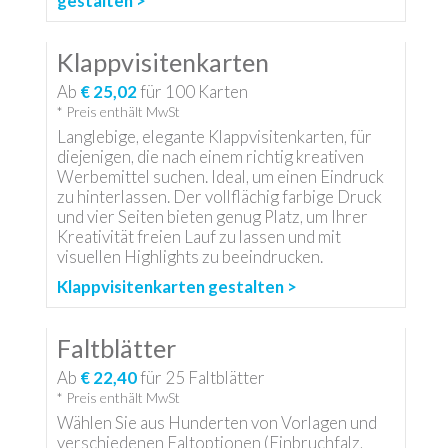
gestalten >
Klappvisitenkarten
Ab
€ 25,02
für
100
Karten
* Preis enthält MwSt
Langlebige, elegante Klappvisitenkarten, für
diejenigen, die nach einem richtig kreativen
Werbemittel suchen. Ideal, um einen Eindruck
zu hinterlassen. Der vollflächig farbige Druck
und vier Seiten bieten genug Platz, um Ihrer
Kreativität freien Lauf zu lassen und mit
visuellen Highlights zu beeindrucken.
Klappvisitenkarten gestalten >
Faltblätter
Ab
€ 22,40
für
25
Faltblätter
* Preis enthält MwSt
Wählen Sie aus Hunderten von Vorlagen und
verschiedenen Faltoptionen (Einbruchfalz,