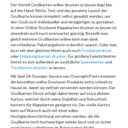
Der Vorteil Grußkarten online drucken zu lassen liegt klar
auf der Hand: Motiv, Text und das gesamte Layout der
Grußkarte können komplett selbst gewählt werden, um
den Gruß noch individueller und einzigartiger zu gestalten.
In einer Online-Druckerei Klappkarten drucken zu lassen ist
obendrein auch noch unerwartet günstig. Bestellt man
gleich mehrere Grußkarten online kann man dank
verschiedener Paketangebote ordentlich sparen. Oder man
lässt mit dem gleichen Motiv auch noch
Postkartendruck
oder
Einladungskarten drucken
. Für größere Feierlichkeiten
bietet es sich außerdem an zusätzliche
Speisekarten
und
Tischkarten drucken
zu lassen.
Mit dem 24-Stunden-Service von OvernightPrints kommen
die bestellten online Druckerei-Produkte extra schnell zu
Hause an, damit sie zeitnah versendet werden können. Der
Grußkarten-Druck erfolgt dabei immer auf extra dickem
Karton, welcher durch seine Stabilität und Robustheit
bestens für Klappkarten geeignet ist. Der steife Karton
kann auf Wunsch auch mit einer edlen
Hochglanzbeschichtung versehen werden, die die
Grußkarte noch hochwertiger wirken lässt und so sicher
noch länger aufgeklappt im Regal stehen bleibt.