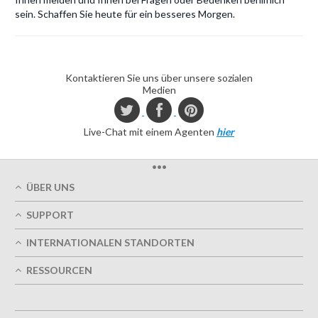
sein. Schaffen Sie heute für ein besseres Morgen.
Kontaktieren Sie uns über unsere sozialen
Medien
Live-Chat mit einem Agenten
hier
•••
ÜBER UNS
Über uns
SUPPORT
Unsere Druckqualität
Mein Benutzerkonto
Termingerechte Lieferung
INTERNATIONALEN STANDORTEN
Meine Bestellung verfolgen
Grün
Östereich
FAQs
RESSOURCEN
Impressum
Frankreich
Kontaktieren Sie uns
Nutzungsbedingungen
Design-Richtlinien
Deutschland
Datenschutzrichtlinie
Optionen entwerfen
Großbritannien
5+ Mitarbeiter