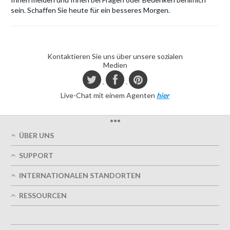
sein. Schaffen Sie heute für ein besseres Morgen.
Kontaktieren Sie uns über unsere sozialen
Medien
Live-Chat mit einem Agenten
hier
•••
ÜBER UNS
Über uns
SUPPORT
Unsere Druckqualität
Mein Benutzerkonto
Termingerechte Lieferung
INTERNATIONALEN STANDORTEN
Meine Bestellung verfolgen
Grün
Östereich
FAQs
RESSOURCEN
Impressum
Frankreich
Kontaktieren Sie uns
Nutzungsbedingungen
Design-Richtlinien
Deutschland
Datenschutzrichtlinie
Optionen entwerfen
Großbritannien
5+ Mitarbeiter