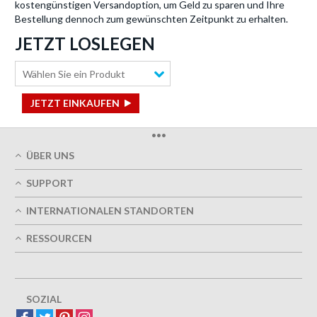
kostengünstigen Versandoption, um Geld zu sparen und Ihre
Bestellung dennoch zum gewünschten Zeitpunkt zu erhalten.
JETZT LOSLEGEN
Wählen Sie ein Produkt
JETZT EINKAUFEN
•••
ÜBER UNS
Über uns
SUPPORT
Unsere Druckqualität
Mein Benutzerkonto
Termingerechte Lieferung
INTERNATIONALEN STANDORTEN
Meine Bestellung verfolgen
Grün
Östereich
FAQs
RESSOURCEN
Impressum
Frankreich
Kontaktieren Sie uns
Nutzungsbedingungen
Design-Richtlinien
Deutschland
Datenschutzrichtlinie
Optionen entwerfen
Großbritannien
5+ Mitarbeiter
Sitemap
Belgien
SOZIAL
Spanien