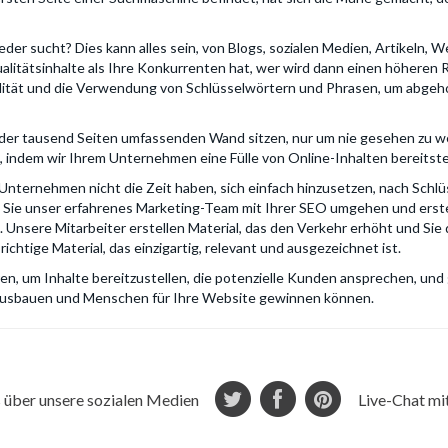
jeder sucht? Dies kann alles sein, von Blogs, sozialen Medien, Artikeln
litätsinhalte als Ihre Konkurrenten hat, wer wird dann einen höheren 
ität und die Verwendung von Schlüsselwörtern und Phrasen, um abgeholt
 der tausend Seiten umfassenden Wand sitzen, nur um nie gesehen zu we
, indem wir Ihrem Unternehmen eine Fülle von Online-Inhalten bereitste
e Unternehmen nicht die Zeit haben, sich einfach hinzusetzen, nach Schl
Sie unser erfahrenes Marketing-Team mit Ihrer SEO umgehen und erstelle
sere Mitarbeiter erstellen Material, das den Verkehr erhöht und Sie d
richtige Material, das einzigartig, relevant und ausgezeichnet ist.
n, um Inhalte bereitzustellen, die potenzielle Kunden ansprechen, und
t ausbauen und Menschen für Ihre Website gewinnen können.
s über unsere sozialen Medien
Live-Chat mi