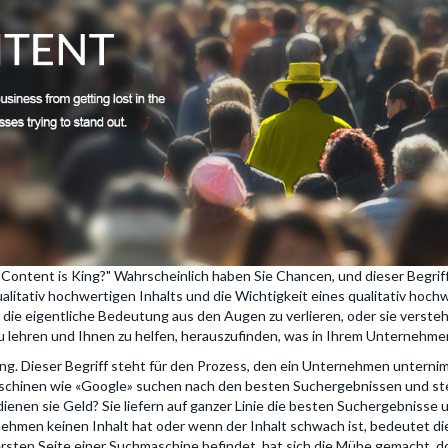
"Content is King?" Wahrscheinlich haben Sie Chancen, und dieser Begrif
qualitativ hochwertigen Inhalts und die Wichtigkeit eines qualitativ ho
 die eigentliche Bedeutung aus den Augen zu verlieren, oder sie versteh
zu lehren und Ihnen zu helfen, herauszufinden, was in Ihrem Unternehmen
g. Dieser Begriff steht für den Prozess, den ein Unternehmen unterni
chinen wie «Google» suchen nach den besten Suchergebnissen und stel
dienen sie Geld? Sie liefern auf ganzer Linie die besten Suchergebnisse
nehmen keinen Inhalt hat oder wenn der Inhalt schwach ist, bedeutet d
ersten Seite einer Suchmaschine befindet, hat sich die Mühe gemacht, dor