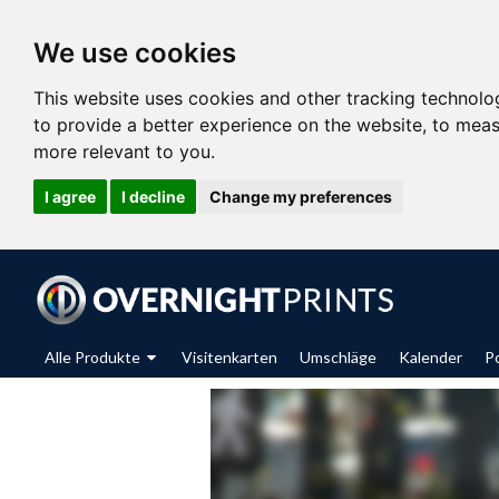
We use cookies
This website uses cookies and other tracking technolo
to provide a better experience on the website
,
to meas
more relevant to you
.
I agree
I decline
Change my preferences
Alle Produkte
Visitenkarten
Umschläge
Kalender
P