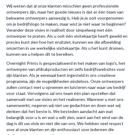
Wij weten dat al onze klanten misschien geen professionele
ontwerpers zijn, maar het goede nieuws is dat er één team van
bekwame ontwerpers aanwezig is. Heb je je ooit voorgenomen
om je bedrijfslogo te maken, maar wist je niet waar te beginnen?
Verander deze visies in realiteit door simpelweg met één
ontwerper te praten. Als u ooit één visitekaartje heeft gewild en
precies kunt zien hoe het eruitziet, kunnen we die afbeelding
omzetten in uw werkelijke visitekaartje. Als u het kunt dromen,
kunnen we u helpen dit te bereiken.
Overnight Prints is gespecialiseerd in het maken van logo's, het
ontwerpen van afdrukproducten en zelfs bedrijfswebsites voor
zijn klanten. Als je eenmaal bent ingesteld in ons creatieve
programma, zijn de mogelijkheden eindeloos. Onze ontwerpers
zullen contact met u opnemen en luisteren naar waar uw bedrijf
voor staat. Vervolgens zal ons team één plan opstellen dat
samenvalt met uw visies en het realiseren. Wanneer u met ons
samenwerkt, negeren wij niet uw gedachten en doen wat wij
denken dat het beste is. We besteden aandacht aan wat
belangrijk voor u is en wat u wilt zien, want aan het eind van de
dag is dit uw visie en niet die van ons. We hebben veel respect
voor al onze klanten en zijn enthousiast voor iedereen die