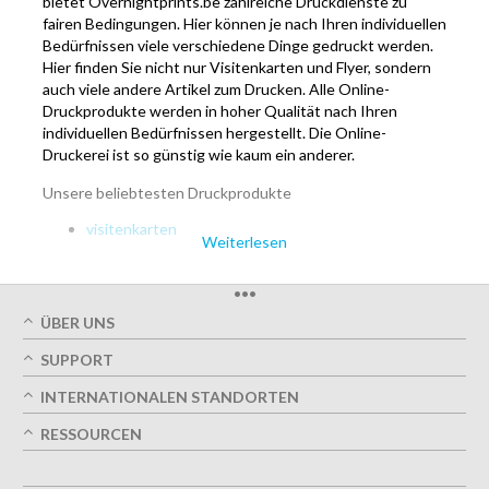
bietet Overnightprints.be zahlreiche Druckdienste zu
fairen Bedingungen. Hier können je nach Ihren individuellen
Bedürfnissen viele verschiedene Dinge gedruckt werden.
Hier finden Sie nicht nur Visitenkarten und Flyer, sondern
auch viele andere Artikel zum Drucken. Alle Online-
Druckprodukte werden in hoher Qualität nach Ihren
individuellen Bedürfnissen hergestellt. Die Online-
Druckerei ist so günstig wie kaum ein anderer.
Unsere beliebtesten Druckprodukte
visitenkarten
Weiterlesen
postkarten
flyer
briefpapier
•••
Die Experten unserer Druckerei fertigen auch
ÜBER UNS
personalisierte Druckprodukte nach speziellen Vorlagen
Über uns
des Kunden. In unserer Online-Druckerei können Sie
SUPPORT
Unsere Druckqualität
günstige und einzigartige Produkte für Ihre individuellen
Mein Benutzerkonto
INTERNATIONALEN STANDORTEN
Termingerechte Lieferung
Zwecke bestellen. Aufgrund unserer niedrigen Preise
Meine Bestellung verfolgen
Grün
Östereich
können Sie Geld sparen, ohne auf hohe Qualität zu
RESSOURCEN
FAQs
Impressum
verzichten. Bei Overnightprints.be legen wir großen Wert
Frankreich
Kontaktieren Sie uns
Design-Richtlinien
auf den europäisch billigen Online-Drucker. Und unser
Nutzungsbedingungen
Deutschland
Optionen entwerfen